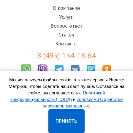
О компании
Услуги
Вопрос-ответ
Статьи
Контакты
8 (495) 134-18-64
Мы используем файлы cookie, а также сервисы Яндекс
Результаты СОУТ
Метрика, чтобы сделать наш сайт лучше. Оставаясь на
Пользовательское соглашение
Политика конфиденциальности (ПОПД)
сайте, вы соглашаетесь с
Политикой
Согласие на обработку персональных данных
конфиденциальности (ПОПД)
и
условиями Обработки
персональных данных
.
© 2010-
2026 ООО «Контакт-Центр» -
колл-центр во Владимире
ПРИНЯТЬ
Адрес: 600000, Владимир, ул. 1-я Никольская, д. 8, оф. 100