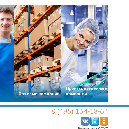
Производственные
Цвето
Оптовые компании
компании
магази
8 (495) 134-18-64
Результаты СОУТ