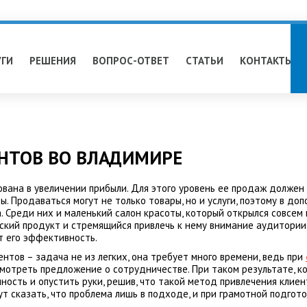
УГИ
РЕШЕНИЯ
ВОПРОС-ОТВЕТ
СТАТЬИ
КОНТАКТЫ
НТОВ ВО ВЛАДИМИРЕ
вана в увеличении прибыли. Для этого уровень ее продаж должен 
ы. Продаваться могут не только товары, но и услуги, поэтому в д
 Среди них и маленький салон красоты, который открылся совсем н
кий продукт и стремящийся привлечь к нему внимание аудитории. 
т его эффективность.
ентов – задача не из легких, она требует много времени, ведь при
отреть предложение о сотрудничестве. При таком результате, ког
ность и опустить руки, решив, что такой метод привлечения клие
ут сказать, что проблема лишь в подходе, и при грамотной подгот