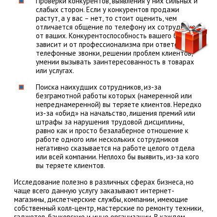
Проверки конкурентов, выявления у них сильных и
слабых сторон. Если у конкурентов продажи
растут, а у вас – нет, то стоит оценить, чем
отличается общение по телефону их сотрудников
от ваших. Конкурентоспособность вашего бизнеса
зависит и от профессионализма при ответе на
телефонные звонки, решении проблем клиентов,
умении вызывать заинтересованность в товарах
или услугах.
Поиска наихудших сотрудников, из-за
безграмотной работы которых (намеренной или
непреднамеренной) вы теряете клиентов. Нередко
из-за «обид» на начальство, лишения премий или
штрафы за нарушения трудовой дисциплины,
равно как и просто безалаберное отношение к
работе одного или нескольких сотрудников
негативно сказывается на работе целого отдела
или всей компании. Неплохо бы выявить, из-за кого
вы теряете клиентов.
Исследование полезно в различных сферах бизнеса, но
чаще всего данную услугу заказывают интернет-
магазины, диспетчерские службы, компании, имеющие
собственный колл-центр, мастерские по ремонту техники,
гаджетов, банковские и иные организации. В каждом